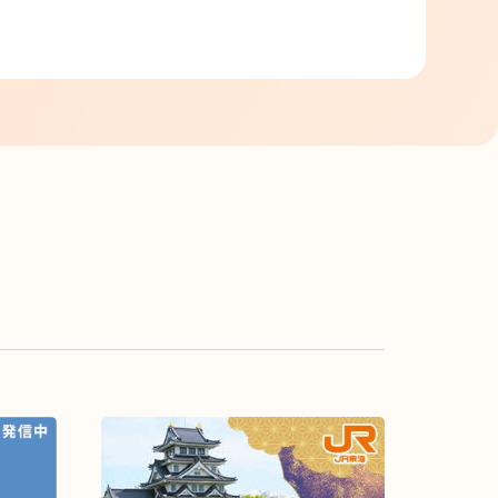
鉄
道
を
楽
し
む・
鉄
道
で
楽
し
む
き
っ
ぷ
や
ホ
テ
ル
を
予