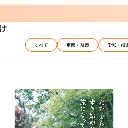
け
すべて
京都・奈良
愛知・岐