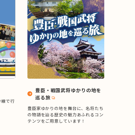
約
す
る
お
買
い
物
豊臣・戦国武将ゆかりの地を
巡る旅
幹線で行
豊臣家ゆかりの地を舞台に、名将たち
の物語を辿る歴史の魅力あふれるコン
テンツをご用意しています！