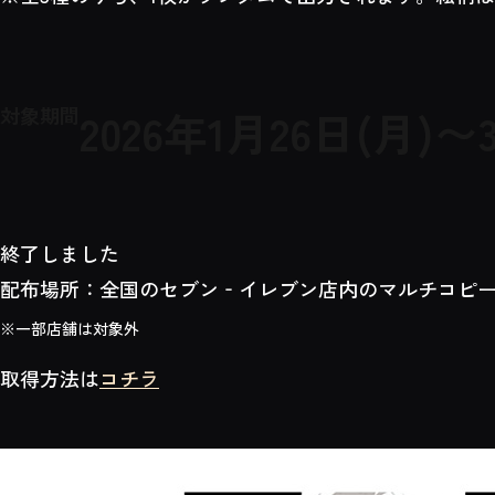
対象期間
2026
年
1
月
26
日(月)〜
終了しました
配布場所：全国のセブン‐イレブン店内のマルチコピ
※一部店舗は対象外
取得方法は
コチラ