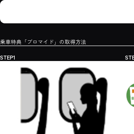
オリジナルブロマイド用
乗車特典コード取得はこちらから
スマートフォンで右記二次元コードを読み込んで再生
乗車特典「ブロマイド」の取得方法
STEP1
ST