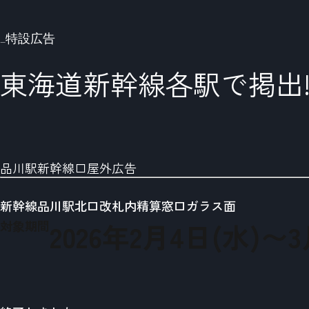
_特設広告
東海道新幹線各駅で掲出
品川駅新幹線口屋外広告
新幹線品川駅北口改札内精算窓口ガラス面
対象期間
2026
年
2
月
4
日(水)〜
3